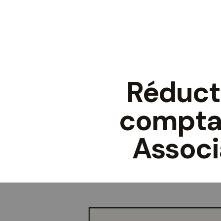
Réducti
comptab
Associ